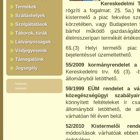
Kereskedelmi T
Termékek
rögzíti a fogalmat: 2§. 5a.)
h
Szálláshelyek
kistermelő a piac fekvése sz
körzetében, vagy Budapesten 
Szolgáltatások
bárhol működő gazdaságábó
Táborok, túrák
élelmiszeripari termékét értékes
Látványosságok
6§.(3) Helyi termelői pia
Védjegyeseink
bejelentéssel üzemeltethető.
Támogatóink
55/2009 kormányrendelet a 
Jogsegély
Kereskedelmi trv. 6§ (3). -b
állományból letölthető.
hirdetés
59/1999 EÜM rendelet a vás
hirdetés
közegészségügyi szabálya
könnyített feltételeket ír c
állományból letölthető, de
várhatóan fél éven belül.
52/2010 Kistermelői rende
módosítások várhatóak ebben i
érdekében.