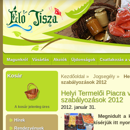
Magunkról
Vásárlás
Akciók
Újdonságok
Csatlakozás a 
Kosár
Kezdőoldal »
Jogsegély »
He
szabályozások 2012
Helyi Termelői Piacra
szabályozások 2012
2012. január 31.
A kosár jelenleg üres
Megnidult a ke
Hírek
kísérjük itt n
Rendezvények