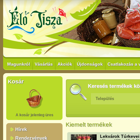
Magunkról
Vásárlás
Akciók
Újdonságok
Csatlakozás a 
Kosár
Keresés termékek kö
Település
A kosár jelenleg üres
Kiemelt termékek
Hírek
Lekvárok Túrkevei
Rendezvények