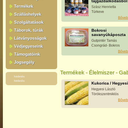
tájgazdálkodásból
Termékek
Szász Henrietta
Túrkeve
Szálláshelyek
Bőveb
Szolgáltatások
Táborok, túrák
Bokrosi
savanyúkáposzta
Látványosságok
Gutpintér Tamás
Csongrád- Bokros
Védjegyeseink
Bőveb
Támogatóink
Jogsegély
Termékek - Élelmiszer - Ga
hirdetés
hirdetés
Kukorica / Hegyesi
Hegyesi László
Törökszentmiklós
Bőveb