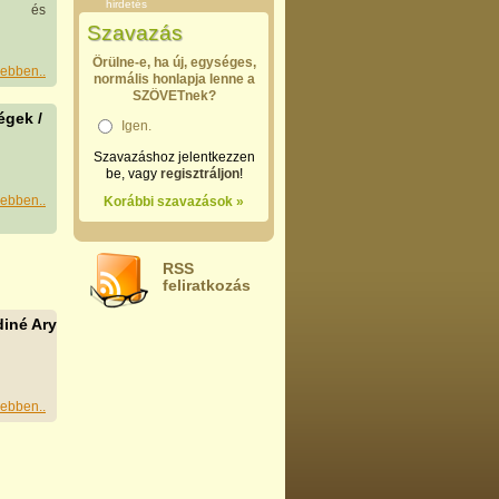
hirdetés
em és
Szavazás
Örülne-e, ha új, egységes,
ebben..
normális honlapja lenne a
SZÖVETnek?
gek /
Igen.
Szavazáshoz jelentkezzen
be, vagy
regisztráljon
!
ebben..
Korábbi szavazások »
RSS
feliratkozás
iné Ary
ebben..