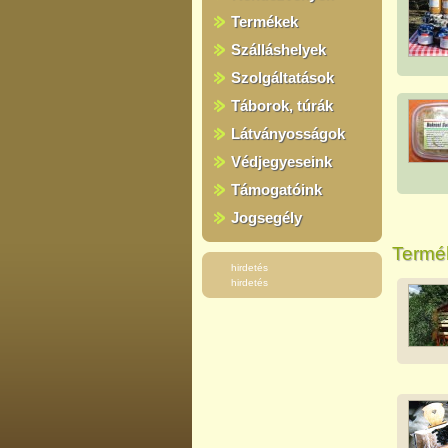
Termékek
Szálláshelyek
Szolgáltatások
Táborok, túrák
Látványosságok
Védjegyeseink
Támogatóink
Jogsegély
Termék
hirdetés
hirdetés