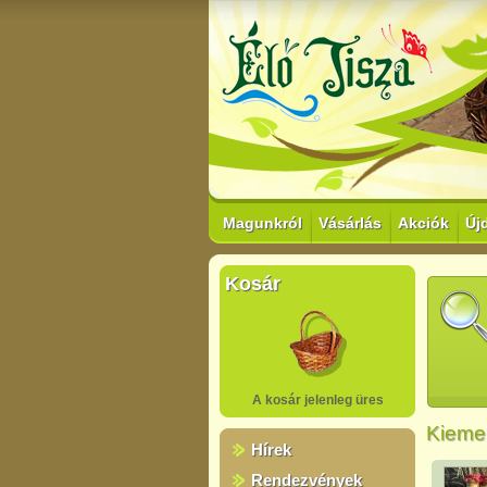
Magunkról
Vásárlás
Akciók
Új
Kosár
A kosár jelenleg üres
Kiemel
Hírek
Rendezvények