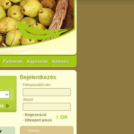
Partnerek
Kapcsolat
Keresés
Bejelentkezés
Felhasználói név
Jelszó
· Regisztráció
· Elfelejtett jelszó
y
hirdetés