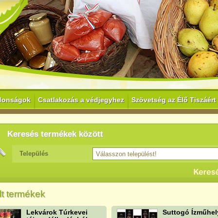
donságok
Csatlakozás a védjegyhez
Szövetség az Élő Tiszáért
Keresés termékek között
Település
t termékek
Lekvárok Túrkevei
Suttogó Ízműhel