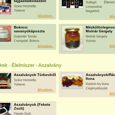
tájgazdálkodásból
Suttogó Étter
Szász Henrietta
Lovasudvar
Túrkeve
Nagykörű
Bővebben..
Bőv
Bokrosi
Mézkülönlegessé
savanyúkáposzta
Molnár Gergely
Gutpintér Tamás
Molnár Gergely
Csongrád- Bokros
Vizsoly
Bővebben..
Bőv
ek - Élelmiszer - Aszalvány
Aszalványok Túrkevéről
Aszalványok/Rád
Ilona
Szász Henrietta
Rádiné Ary Ilona
Túrkeve
Cégénydányád
Bővebben..
Bőv
Aszalványok (Fekete
Zsolt)
Fekete Zsolt