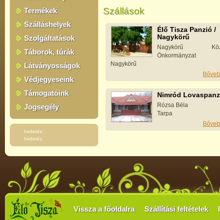
Szállások
Termékek
Szálláshelyek
Élő Tisza Panzió /
Nagykörű
Szolgáltatások
Nagykörű Közs
Táborok, túrák
Önkormányzat
Nagykörű
Látványosságok
Bőveb
Védjegyeseink
Támogatóink
Nimród Lovaspanz
Rózsa Béla
Jogsegély
Tarpa
Bőveb
hirdetés
hirdetés
Vissza a főoldalra
Szállítási feltételek