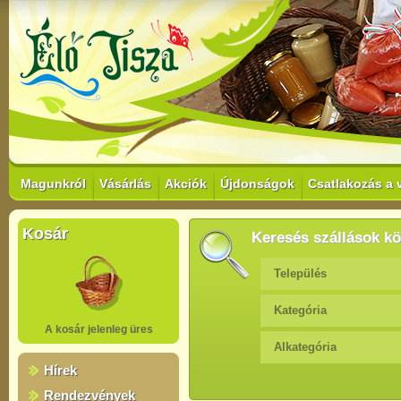
Magunkról
Vásárlás
Akciók
Újdonságok
Csatlakozás a 
Kosár
Keresés szállások kö
Település
Kategória
A kosár jelenleg üres
Alkategória
Hírek
Rendezvények