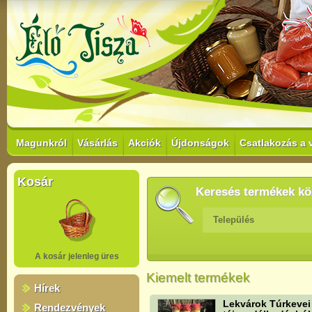
Magunkról
Vásárlás
Akciók
Újdonságok
Csatlakozás a 
Kosár
Keresés termékek kö
Település
A kosár jelenleg üres
Kiemelt termékek
Hírek
Lekvárok Túrkevei
Rendezvények