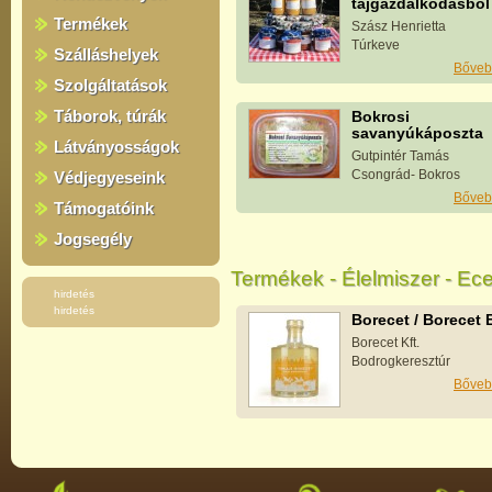
tájgazdálkodásból
Termékek
Szász Henrietta
Túrkeve
Szálláshelyek
Bőveb
Szolgáltatások
Táborok, túrák
Bokrosi
savanyúkáposzta
Látványosságok
Gutpintér Tamás
Csongrád- Bokros
Védjegyeseink
Bőveb
Támogatóink
Jogsegély
Termékek - Élelmiszer - Ec
hirdetés
hirdetés
Borecet / Borecet 
Borecet Kft.
Bodrogkeresztúr
Bőveb