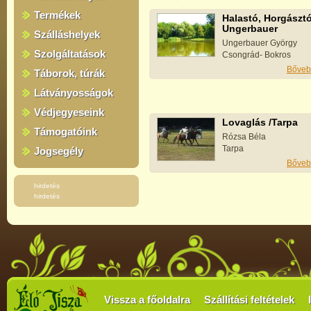
Termékek
Halastó, Horgásztó
Ungerbauer
Szálláshelyek
Ungerbauer György
Szolgáltatások
Csongrád- Bokros
Bőveb
Táborok, túrák
Látványosságok
Védjegyeseink
Lovaglás /Tarpa
Támogatóink
Rózsa Béla
Tarpa
Jogsegély
Bőveb
hirdetés
hirdetés
Vissza a főoldalra
Szállítási feltételek