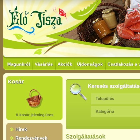
Magunkról
Vásárlás
Akciók
Újdonságok
Csatlakozás a 
Kosár
Keresés szolgáltatás
Település
Kategória
A kosár jelenleg üres
Hírek
Szolgáltatások
Rendezvények