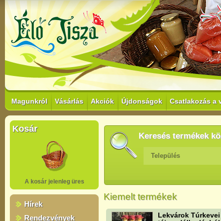
Magunkról
Vásárlás
Akciók
Újdonságok
Csatlakozás a 
Kosár
Keresés termékek kö
Település
A kosár jelenleg üres
Kiemelt termékek
Hírek
Lekvárok Túrkevei
Rendezvények