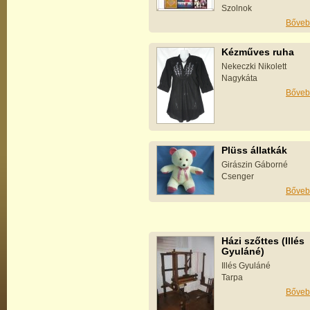
Szolnok
Bőveb
Kézműves ruha
Nekeczki Nikolett
Nagykáta
Bőveb
Plüss állatkák
Girászin Gáborné
Csenger
Bőveb
Házi szőttes (Illés
Gyuláné)
Illés Gyuláné
Tarpa
Bőveb