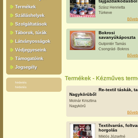
tájgazdálkodásból
Termékek
Szász Henrietta
Túrkeve
Szálláshelyek
Bőveb
Szolgáltatások
Táborok, túrák
Bokrosi
savanyúkáposzta
Látványosságok
Gutpintér Tamás
Csongrád- Bokros
Védjegyeseink
Bőveb
Támogatóink
Jogsegély
Termékek - Kézműves termék
hirdetés
hirdetés
Re-textil táskák, t
Nagykörüből
Molnár Krisztina
Nagykörű
Bőveb
Textilvarrás, foltva
horgolás
Miklós Józsefné