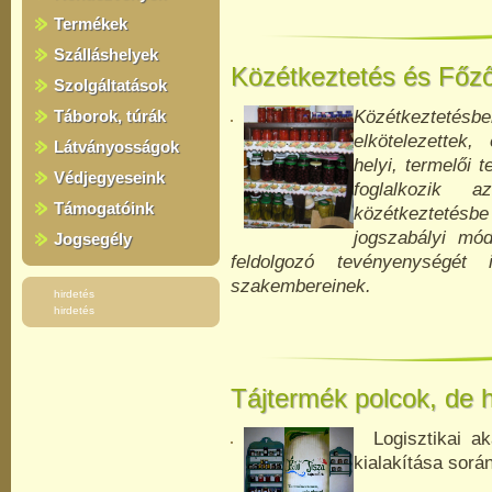
Termékek
Szálláshelyek
Közétkeztetés és Főz
Szolgáltatások
Táborok, túrák
Közétkeztetés
elkötelezettek,
Látványosságok
helyi, termelői 
Védjegyeseink
foglalkozik 
Támogatóink
közétkeztetés
jogszabályi mó
Jogsegély
feldolgozó tevényenységét
szakembereinek.
hirdetés
hirdetés
Tájtermék polcok, de
Logisztikai ak
kialakítása sorá