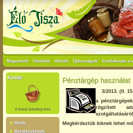
Magunkról
Vásárlás
Akciók
Újdonságok
Csatlakozás a 
Kosár
Pénztárgép használat
3/2013. (II. 15
a pénztárgépek 
rögzített a
A kosár jelenleg üres
szolgáltatásáró
Hírek
Megkérdeztük kiknek lehet mé
Rendezvények