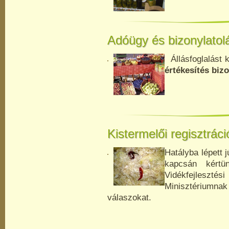
Adóügy és bizonylatol
Állásfoglalást 
értékesítés biz
Kistermelői regisztrác
Hatályba lépett 
kapcsán kértün
Vidékfejleszté
Minisztérium
válaszokat.