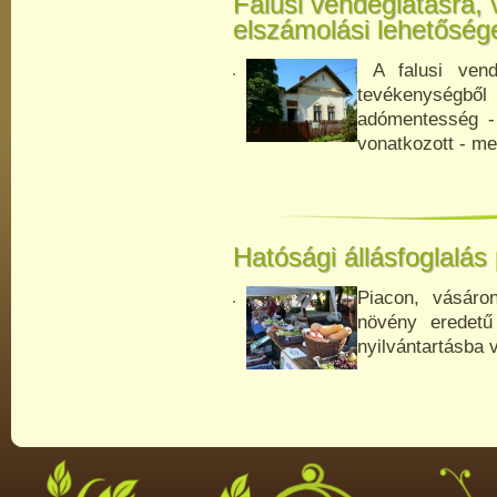
Falusi vendéglátásra,
elszámolási lehetőség
A falusi
vend
tevékenységből
adómentesség - 
vonatkozott - me
Hatósági állásfoglalás 
Piacon, vásáro
növény eredetű 
nyilvántartásba v