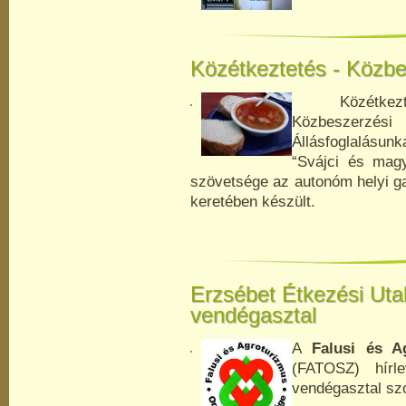
Közétkeztetés - Közb
Közétkeztet
Közbeszerzés
Állásfoglalásun
“Svájci és magy
szövetsége az autonóm helyi g
keretében készült.
Erzsébet Étkezési Utal
vendégasztal
A
Falusi és A
(FATOSZ) hírle
vendégasztal szol