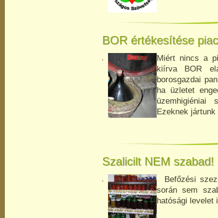
BOR értékesítése piac
Miért nincs a p
kiírva BOR el
borosgazdai pan
ha üzletet enge
üzemhigiéniai 
Ezeknek jártunk 
Szalicilt NEM szabad!
Befőzési szezo
során sem szaba
hatósági levelet 