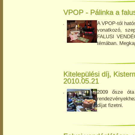
VPOP - Pálinka a falu
A VPOP-tól hatós
vonatkozó, szep
FALUSI VENDÉG
témában. Megkap
Kitelepülési díj, Kister
2010.05.21
2009 ősze óta
rendezvényekhez 
díjat fizetni.