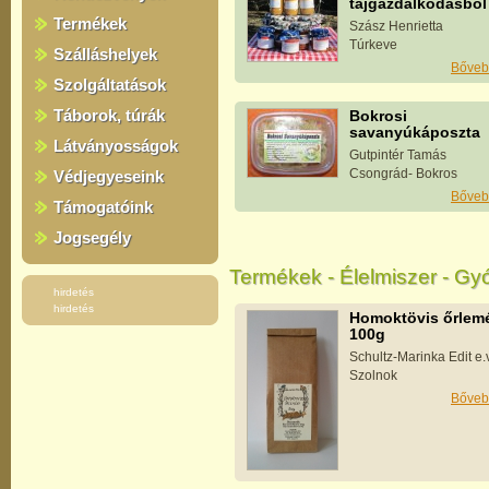
tájgazdálkodásból
Termékek
Szász Henrietta
Túrkeve
Szálláshelyek
Bőveb
Szolgáltatások
Táborok, túrák
Bokrosi
savanyúkáposzta
Látványosságok
Gutpintér Tamás
Csongrád- Bokros
Védjegyeseink
Bőveb
Támogatóink
Jogsegély
Termékek - Élelmiszer - G
hirdetés
hirdetés
Homoktövis őrlem
100g
Schultz-Marinka Edit e.v
Szolnok
Bőveb