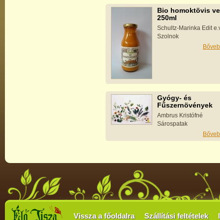
Bio homoktövis ve
250ml
Schultz-Marinka Edit e.v
Szolnok
Bőveb
Gyógy- és
Fűszernövények
Ambrus Kristófné
Sárospatak
Bőveb
Vissza a főoldalra
Szállítási feltételek