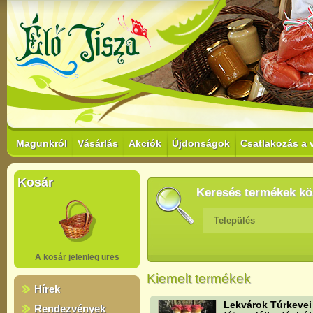
Magunkról
Vásárlás
Akciók
Újdonságok
Csatlakozás a 
Kosár
Keresés termékek kö
Település
A kosár jelenleg üres
Kiemelt termékek
Hírek
Lekvárok Túrkevei
Rendezvények