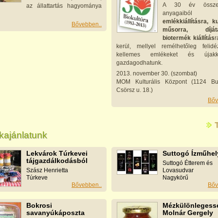
A 30 év összegy
az állattartás hagyománya
anyagaiból 
emlékkiállításra, ku
Bővebben..
műsorra, díjáta
biotermék kiállítás
r
kerül, mellyel remélhetőleg felidé
kellemes emlékeket és újak
gazdagodhatunk.
2013. november 30. (szombat)
MOM Kulturális Központ (1124 Bu
Csörsz u. 18.)
Bőv
kajánlatunk
Lekvárok Túrkevei
Suttogó Ízműhel
tájgazdálkodásból
Suttogó Étterem és
Szász Henrietta
Lovasudvar
Túrkeve
Nagykörű
Bővebben..
Bőv
Bokrosi
Mézkülönlegessé
savanyúkáposzta
Molnár Gergely