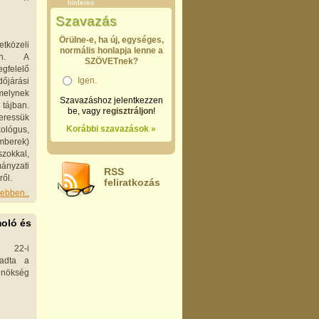
hirdetés
Szavazás
Örülne-e, ha új, egységes,
etközeli
normális honlapja lenne a
ken. A
SZÖVETnek?
felelő
Igen.
járási
melynek
Szavazáshoz jelentkezzen
 tájban.
be, vagy
regisztráljon
!
eressük
Korábbi szavazások »
lógus,
emberek)
okkal,
ányzati
RSS
ről.
feliratkozás
ebben..
moló és
 22-i
gadta a
nökség