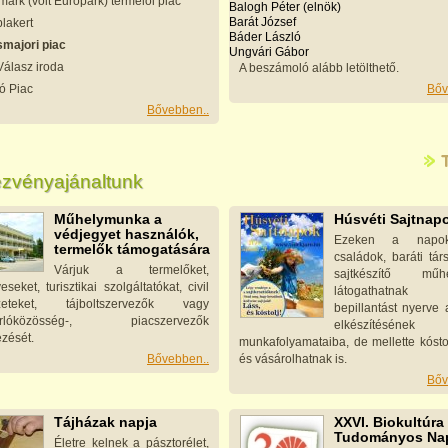
ark (volt Europark) termelői piac
Balogh Péter (elnök)
Barát József
lakert
Báder László
smajori piac
Ungvári Gábor
Válasz iroda
A beszámoló alább letölthető.
ó Piac
Bőv
Bővebben..
zvényajánaltunk
Műhelymunka a
Húsvéti Sajtnap
védjegyet használók,
Ezeken a napo
termelők támogatására
családok, baráti tá
Várjuk a termelőket,
sajtkészítő műhe
seket, turisztikai szolgáltatókat, civil
látogathatna
ezeteket, tájboltszervezők vagy
bepillantást nyerve 
árlóközösség-, piacszervezők
elkészítésének
ezését.
munkafolyamataiba, de mellette kóst
Bővebben..
és vás
árolhatnak is.
Bőv
Tájházak napja
XXVI. Biokultúra
Tudományos Na
Életre kelnek a pásztorélet,