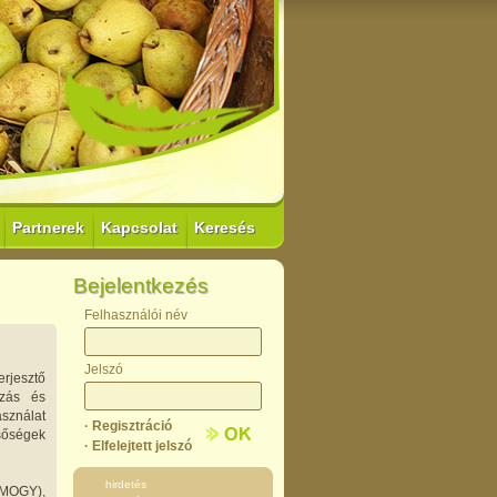
Partnerek
Kapcsolat
Keresés
Bejelentkezés
Felhasználói név
Jelszó
erjesztő
ozás és
ználat
· Regisztráció
ségek
· Elfelejtett jelszó
hirdetés
MOGY),