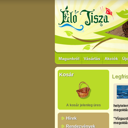
Magunkról
Vásárlás
Akciók
Új
Kosár
Legfri
A kosár jelenleg üres
helytele
megoldá
Hírek
"Vízgazd
megoldá
Rendezvények