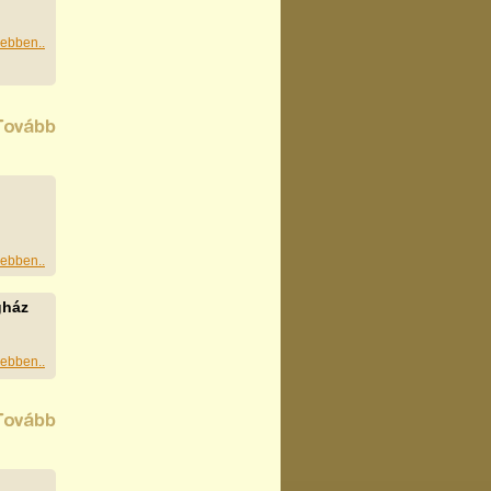
ebben..
ebben..
gház
ebben..