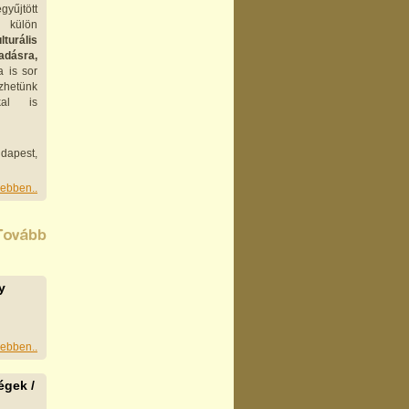
űjtött
külön
lturális
dásra,
a is sor
zhetünk
kal is
dapest,
ebben..
y
ebben..
gek /