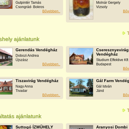
Gutpintér Tamás
Molnár Gergely
Csongrád- Bokros
Vizsoly
Bővebben..
Bőv
shely ajánlatunk
Gerendás Vendégház
Cseresznyevirág
Vendégház
Dobozi Andrea
Újszász
Studium Effektive Kft
Bővebben..
Budapest
Bőv
Tiszavirág Vendégház
Gál Farm Vendé
Nagy Anna
Gál István
Tivadar
Jánd
Bővebben..
Bőv
ltatás ajánlatunk
Suttogó ÍZMŰHELY
Aranyosi Dombi