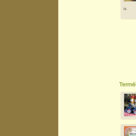
is.
Termé