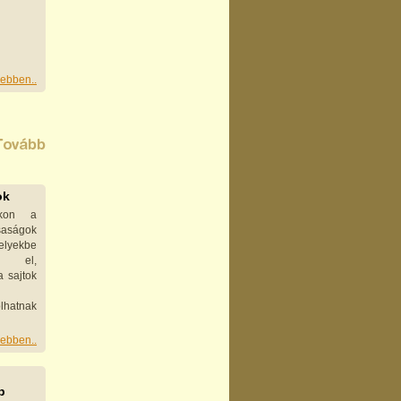
ebben..
ok
kon a
rsaságok
lyekbe
k el,
a sajtok
olhatnak
ebben..
p