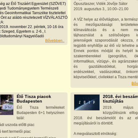
ség az Élő Tiszáért Egyesület (SZÖVET)
Ópusztaszer, Vidék Jövője Sátor
gedi Tudományegyetem Természeti
2019. augusztus 3., 10.00–21.00
 és Geoinformatikai Tanszéke tisztelettel
 Önt az alább részletezett VÍZVÁLASZTÓ
A VÍZ helye az élővilágban, a termész
A:
és mezőgazdasági területe
2019. november 22. péntek, 10-16 óra
klímaváltozás és a nem meg
:
Szeged, Egyetem u. 2-6., I.
tájhasználat a szélsőséges idő
Földtudományi Nagyelőadó
jelenségek szaporodását okozza, 
Bővebben..
legjobb enyhítője az élő víz lehetne a
Ennek pontos módját és helyét k
szakemberekkel (geográfus, öko
informatikus, vízügyi-, és agrárszak
és gazdálkodókkal, horgász
erdészekkel, vadászokkal, önkorm
képviselőkkel, civilekkel a Tisza menté
Bőv
Élő Tisza piacok
2018. évi beszá
Budapesten
tisztújítás
Élő Tisza termékeket
2019. május
Budapesten 6+1 helyszínen
közgyűlésünk elfo
talál:
2018. évi beszámolót és az el
megújításáról is döntött.
di uszoda előtti piac
 kert termelői piac
A megválasztott elnökség: