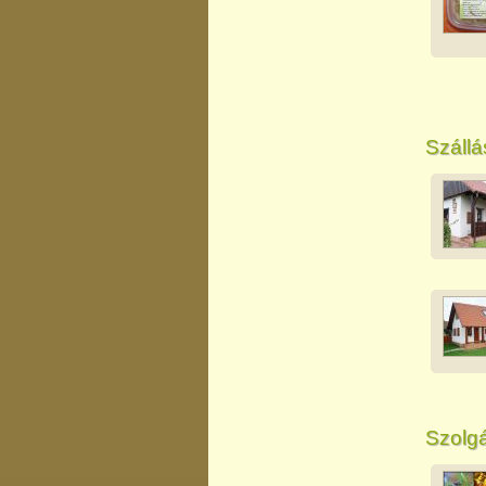
Szállá
Szolgá