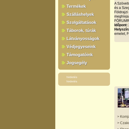
A Szövet
Termékek
és a Sze
Földrajzi
Szálláshelyek
meghívja
FÓRUMR
Szolgáltatások
Időpont:
Helyszín
Táborok, túrák
emelet, 
Látványosságok
Védjegyeseink
Támogatóink
Jogsegély
hirdetés
hirdetés
> Komjá
> Czakó