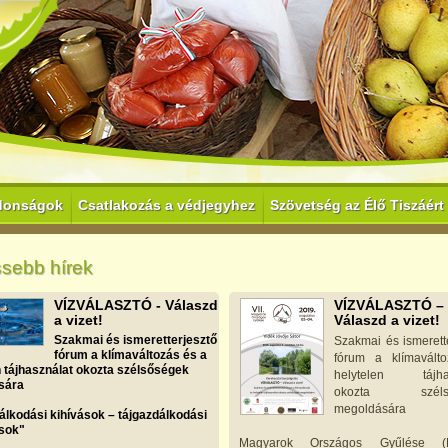
donságok
Csatlakozás a védjegyhez
Szövetség az Élő Tiszáért
ssebb hírek
VÍZVÁLASZTÓ - Válaszd
VÍZVÁLASZTÓ –
a vizet!
Válaszd a vizet!
Szakmai és ismeretterjesztő
Szakmai és ismerett
fórum a klímaváltozás és a
fórum a klímavált
n tájhasználat okozta szélsőségek
helytelen tájhas
sára
okozta szélső
megoldására
álkodási kihívások – tájgazdálkodási
sok"
Magyarok Országos Gyűlése (