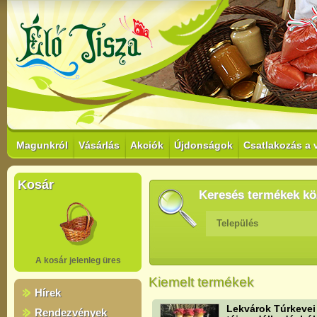
Magunkról
Vásárlás
Akciók
Újdonságok
Csatlakozás a 
Kosár
Keresés termékek kö
Település
A kosár jelenleg üres
Kiemelt termékek
Hírek
Lekvárok Túrkevei
Rendezvények