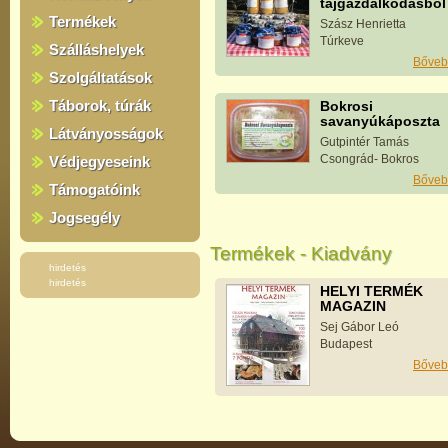
tájgazdálkodásból
Termékek
Szász Henrietta
Túrkeve
Szálláshelyek
Bőveb
Szolgáltatások
Táborok, túrák
Bokrosi
savanyúkáposzta
Látványosságok
Gutpintér Tamás
Csongrád- Bokros
Védjegyeseink
Bőveb
Támogatóink
Jogsegély
Termékek - Kiadvány
hirdetés
hirdetés
HELYI TERMÉK
MAGAZIN
Sej Gábor Leó
Budapest
Bőveb