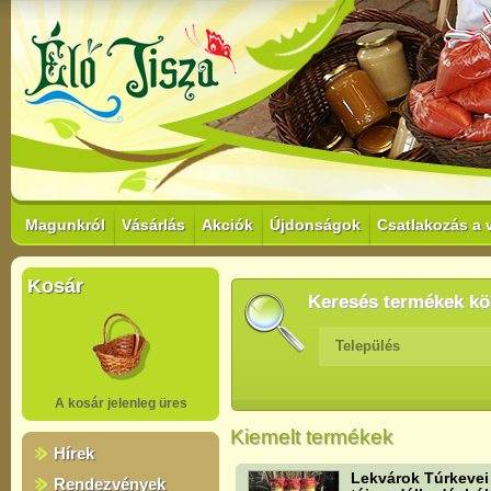
Magunkról
Vásárlás
Akciók
Újdonságok
Csatlakozás a 
Kosár
Keresés termékek kö
Település
A kosár jelenleg üres
Kiemelt termékek
Hírek
Lekvárok Túrkevei
Rendezvények