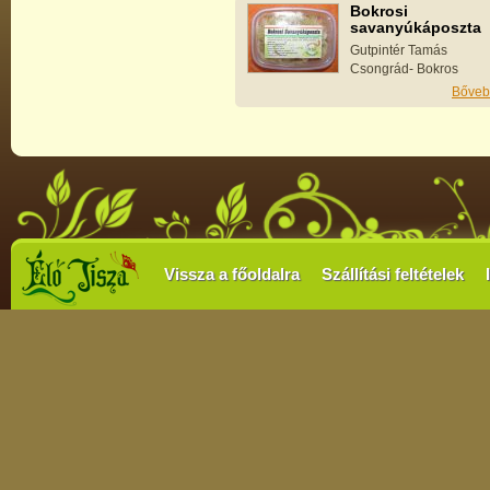
Bokrosi
savanyúkáposzta
Gutpintér Tamás
Csongrád- Bokros
Bőveb
Vissza a főoldalra
Szállítási feltételek