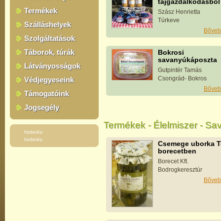
tájgazdálkodásból
Termékek
Szász Henrietta
Túrkeve
Szálláshelyek
Bőveb
Szolgáltatások
Táborok, túrák
Bokrosi
savanyúkáposzta
Látványosságok
Gutpintér Tamás
Csongrád- Bokros
Védjegyeseink
Bőveb
Támogatóink
Jogsegély
Termékek - Élelmiszer - S
hirdetés
hirdetés
Csemege uborka T
borecetben
Borecet Kft.
Bodrogkeresztúr
Bőveb