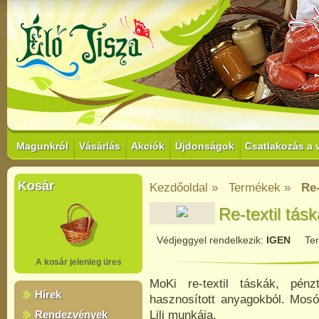
Magunkról
Vásárlás
Akciók
Újdonságok
Csatlakozás a 
Kosár
Kezdőoldal »
Termékek »
Re-
Re-textil tás
Védjeggyel rendelkezik:
IGEN
Te
A kosár jelenleg üres
MoKi re-textil táskák, pén
Hírek
hasznosított anyagokból. Mos
Rendezvények
Lili munkája.