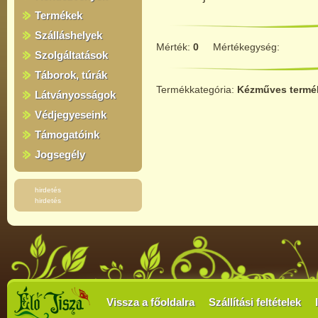
Termékek
Szálláshelyek
Mérték:
0
Mértékegység:
Szolgáltatások
Táborok, túrák
Termékkategória:
Kézműves termé
Látványosságok
Védjegyeseink
Támogatóink
Jogsegély
hirdetés
hirdetés
Vissza a főoldalra
Szállítási feltételek