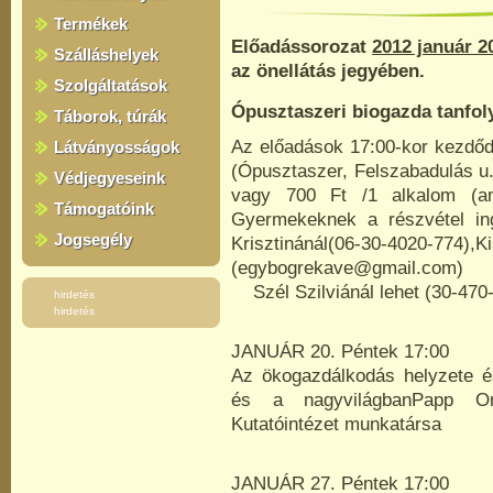
Termékek
Előadássorozat
2012 január 2
Szálláshelyek
az önellátás jegyében.
Szolgáltatások
Ópusztaszeri biogazda tanfo
Táborok, túrák
Az előadások 17:00-kor kezdőd
Látványosságok
(Ópusztaszer, Felszabadulás u. 
Védjegyeseink
vagy 700 Ft /1 alkalom (am
Támogatóink
Gyermekeknek a részvétel ing
Jogsegély
Krisztinánál(06-30-402
(egybogrekave@gmail.com)
Szél Szilviánál lehet (30-470
hirdetés
hirdetés
JANUÁR 20. Péntek 17:00
Az ökogazdálkodás helyzete é
és a nagyvilágbanPapp Or
Kutatóintézet munkatársa
JANUÁR 27. Péntek 17:00