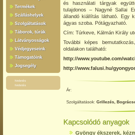
és használati tárgyak együ
Termékek
tulajdonos – Nagyné Sallai E
Szálláshelyek
állandó kiállítás látható. Eg
ágyas szoba. Pótágyazható.
Szolgáltatások
Táborok, túrák
Cím:
Túrkeve, Kálmán Király ut
Látványosságok
További képes bemutatkozás,
Védjegyeseink
oldalakon található:
Támogatóink
http://www.youtube.com/wa
Jogsegély
http://www.falusi.hu/gyongyo
hirdetés
hirdetés
Ár:
Szolgáltatások:
Grillezés, Bogrács
Kapcsolódó anyagok
Gyöngy ékszerek, kéz