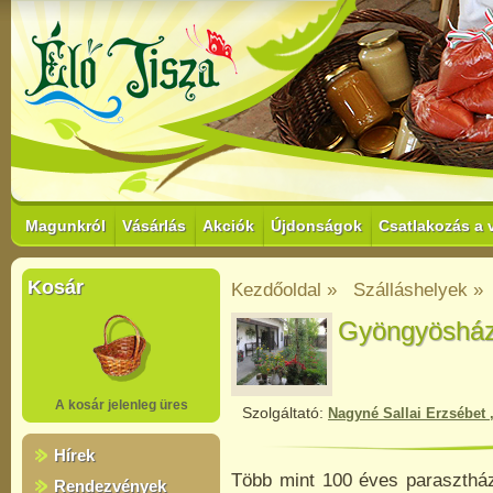
Magunkról
Vásárlás
Akciók
Újdonságok
Csatlakozás a 
Kosár
Kezdőoldal »
Szálláshelyek »
Gyöngyöshá
A kosár jelenleg üres
Szolgáltató:
Nagyné Sallai Erzsébet 
Hírek
Több mint 100 éves paraszthá
Rendezvények