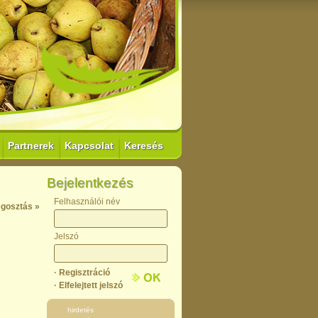
Partnerek
Kapcsolat
Keresés
Bejelentkezés
Felhasználói név
gosztás »
Jelszó
· Regisztráció
· Elfelejtett jelszó
hirdetés