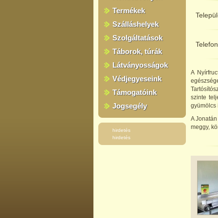
Termékek
Telepü
Szálláshelyek
Szolgáltatások
Telefo
Táborok, túrák
Látványosságok
A Nyírfru
Védjegyeseink
egészsé
Tartósító
Támogatóink
szinte te
Jogsegély
gyümölcs i
A Jonatán
meggy, kör
hirdetés
hirdetés