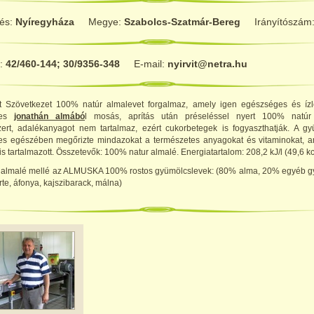
lés:
Nyíregyháza
Megye:
Szabolcs-Szatmár-Bereg
Irányítószám
n:
42/460-144; 30/9356-348
E-mail:
nyirvit@netra.hu
ct Szövetkezet 100% natúr almalevet forgalmaz, amely igen egészséges és ízl
ges
jonathán almábó
l mosás, aprítás után préseléssel nyert 100% natúr
szert, adalékanyagot nem tartalmaz, ezért cukorbetegek is fogyaszthatják. A gy
ljes egészében megőrizte mindazokat a természetes anyagokat és vitaminokat, a
s tartalmazott. Összetevők: 100% natur almalé. Energiatartalom: 208,2 kJ/l (49,6 kca
 almalé mellé az ALMUSKA 100% rostos gyümölcslevek
: (80% alma, 20% egyéb g
te, áfonya, kajszibarack, málna)