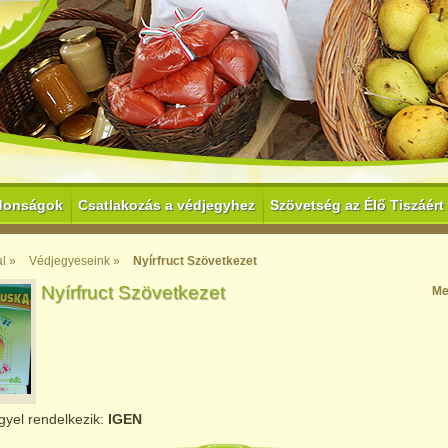
donságok
Csatlakozás a védjegyhez
Szövetség az Élő Tiszáért
l »
Védjegyeseink »
Nyírfruct Szövetkezet
Nyírfruct Szövetkezet
Me
gyel rendelkezik:
IGEN