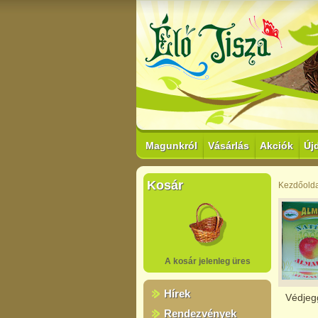
Magunkról
Vásárlás
Akciók
Új
Kosár
Kezdőolda
A kosár jelenleg üres
Hírek
Védjeg
Rendezvények