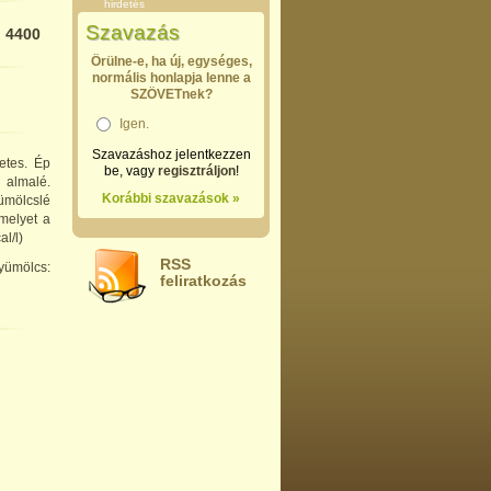
hirdetés
Szavazás
:
4400
Örülne-e, ha új, egységes,
normális honlapja lenne a
SZÖVETnek?
Igen.
Szavazáshoz jelentkezzen
etes. Ép
be, vagy
regisztráljon
!
 almalé.
Korábbi szavazások »
ümölcslé
melyet a
l/l)
RSS
yümölcs:
feliratkozás