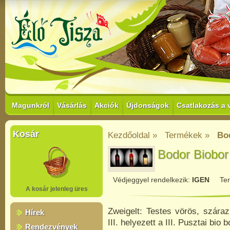
Magunkról
Vásárlás
Akciók
Újdonságok
Csatlakozás a 
Kosár
Kezdőoldal »
Termékek »
Bo
Bodor Biobor
Védjeggyel rendelkezik:
IGEN
Te
A kosár jelenleg üres
Zweigelt
: Testes vörös, száraz
Hírek
III. helyezett a III. Pusztai bio
Rendezvények