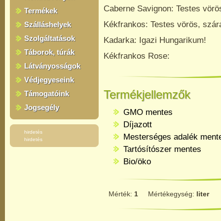
Caberne Savignon:
Testes vörö
Termékek
Kékfrankos:
Testes vörös, szára
Szálláshelyek
Szolgáltatások
Kadarka: Igazi Hungarikum!
Táborok, túrák
Kékfrankos Rose:
Látványosságok
Védjegyeseink
Termékjellemzők
Támogatóink
Jogsegély
GMO mentes
Díjazott
hirdetés
Mesterséges adalék ment
hirdetés
Tartósítószer mentes
Bio/öko
Mérték:
1
Mértékegység:
liter