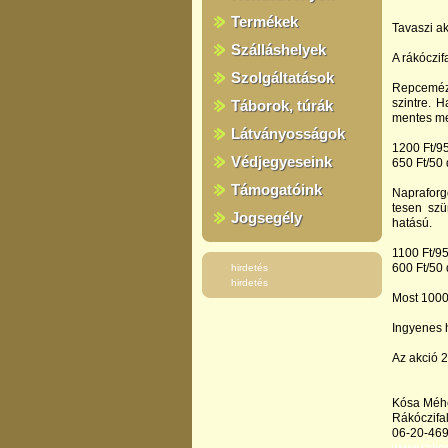
Termékek
Tavaszi a
Szálláshelyek
A rákóczif
Szolgáltatások
Repceméz:
szintre. 
Táborok, túrák
mentes me
Látványosságok
1200 Ft/9
Védjegyeseink
650 Ft/50
Támogatóink
Napraforg
tesen szü
Jogsegély
hatású.
1100 Ft/9
600 Ft/50
hirdetés
hirdetés
Most 1000 
Ingyenes h
Az akció 2
Kósa Méh
Rákóczifal
06-20-46