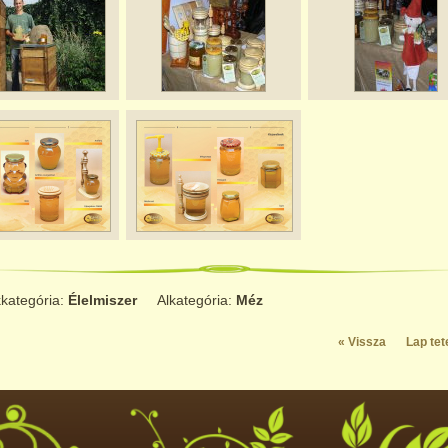
kategória:
Élelmiszer
Alkategória:
Méz
« Vissza
Lap tet