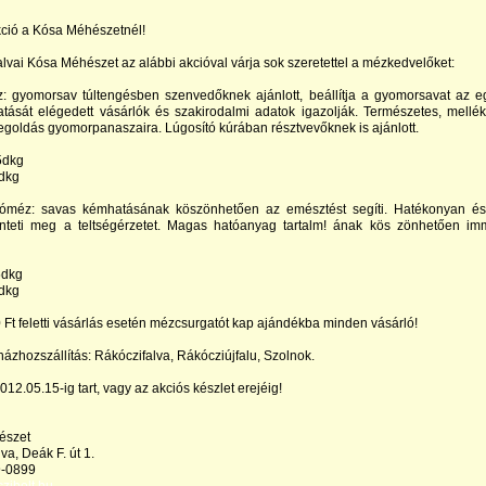
kció a Kósa Méhészetnél!
alvai Kósa Méhészet az alábbi akcióval várja sok szeretettel a mézkedvelőket:
 gyomorsav túltengésben szenvedőknek ajánlott, beállítja a gyomorsavat az 
Hatását elégedett vásárlók és szakirodalmi adatok igazolják. Természetes, mellék
goldás gyomorpanaszaira. Lúgosító kúrában résztvevőknek is ajánlott.
5dkg
 dkg
óméz: savas kémhatásának köszönhetően az emésztést segíti. Hatékonyan és
nteti meg a teltségérzetet. Magas hatóanyag tartalm! ának kös zönhetően im
5dkg
 dkg
Ft feletti vásárlás esetén mézcsurgatót kap ajándékba minden vásárló!
ázhozszállítás: Rákóczifalva, Rákócziújfalu, Szolnok.
012.05.15-ig tart, vagy az akciós készlet erejéig!
észet
va, Deák F. út 1.
9-0899