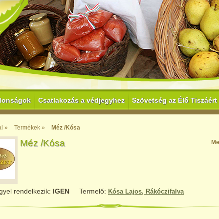
donságok
Csatlakozás a védjegyhez
Szövetség az Élő Tiszáért
l »
Termékek »
Méz /Kósa
Méz /Kósa
Me
gyel rendelkezik:
IGEN
Termelő:
Kósa Lajos, Rákóczifalva