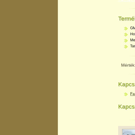
www.rakoc
Termé
GM
Ho
Me
Ta
Mérték
Kapcs
Fa
Kapcs