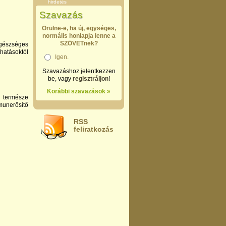
hirdetés
Szavazás
Örülne-e, ha új, egységes,
normális honlapja lenne a
SZÖVETnek?
egészséges
hatásoktól
Igen.
Szavazáshoz jelentkezzen
be, vagy
regisztráljon
!
Korábbi szavazások »
 természe
munerősítő
RSS
feliratkozás