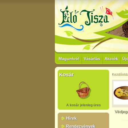
Magunkról
Vásárlás
Akciók
Új
Kosár
Kezdőolda
A kosár jelenleg üres
Védjeg
Hírek
Rendezvények