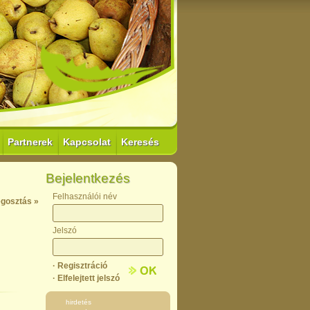
Partnerek
Kapcsolat
Keresés
Bejelentkezés
Felhasználói név
gosztás »
Jelszó
· Regisztráció
· Elfelejtett jelszó
hirdetés