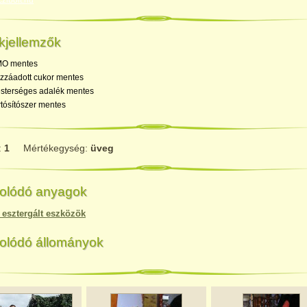
zibolt.hu
kjellemzők
O mentes
zzáadott cukor mentes
sterséges adalék mentes
rtósítószer mentes
:
1
Mértékegység:
üveg
olódó anyagok
 esztergált eszközök
olódó állományok