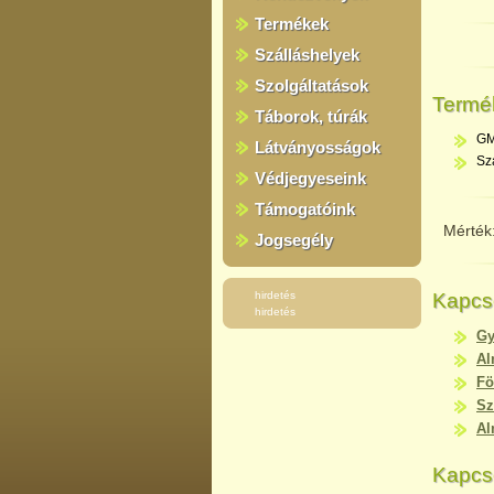
Termékek
Szálláshelyek
Szolgáltatások
Termé
Táborok, túrák
GM
Látványosságok
Sz
Védjegyeseink
Támogatóink
Mérték
Jogsegély
hirdetés
Kapcs
hirdetés
Gy
Al
Fö
Sz
Al
Kapcs