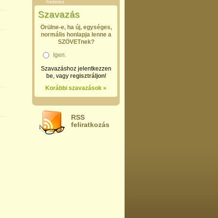
hirdetés
Szavazás
Örülne-e, ha új, egységes,
normális honlapja lenne a
SZÖVETnek?
Igen.
Szavazáshoz jelentkezzen
be, vagy
regisztráljon
!
Korábbi szavazások »
RSS
feliratkozás