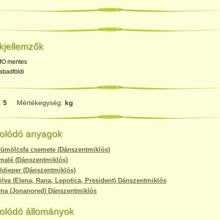
kjellemzők
O mentes
abadföldi
:
5
Mértékegység:
kg
olódó anyagok
ümölcsfa csemete (Dánszentmiklós)
malé (Dánszentmiklós)
ldieper (Dánszentmiklós)
ilva (Elena, Rana, Lepotica, President) Dánszentmiklós
ma (Jonanored) Dánszentmiklós
olódó állományok