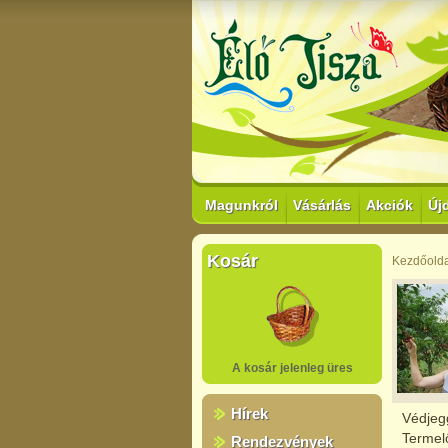
Magunkról
Vásárlás
Akciók
Új
Kosár
Kezdőolda
A kosár jelenleg üres
Hírek
Védjeg
Termel
Rendezvények