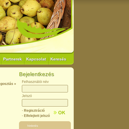
Partnerek
Kapcsolat
Keresés
Bejelentkezés
Felhasználói név
gosztás »
Jelszó
· Regisztráció
· Elfelejtett jelszó
hirdetés