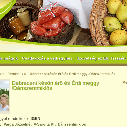
donságok
Csatlakozás a védjegyhez
Szövetség az Élő Tiszáért
l »
Termékek »
Debreceni későn érő és Érdi meggy /Dánszentmiklós
Debreceni későn érő és Érdi meggy
Me
/Dánszentmiklós
gyel rendelkezik:
IGEN
ő:
Varga Józsefné / V-Sarolta Kft, Dánszentmiklós