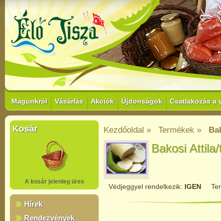
Magunkról
Vásárlás
Akciók
Újdonságok
Csatlakozás a 
Kosár
Kezdőoldal »
Termékek »
Bak
Bakosi Attila
A kosár jelenleg üres
Védjeggyel rendelkezik:
IGEN
Te
Hírek
Rendezvények