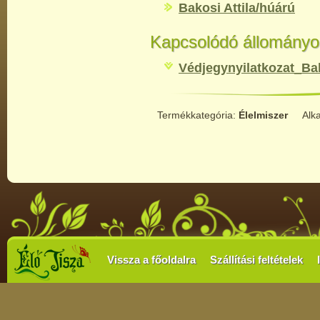
Bakosi Attila/húárú
Kapcsolódó állományo
Védjegynyilatkozat_Bak
Termékkategória:
Élelmiszer
Alk
Vissza a főoldalra
Szállítási feltételek