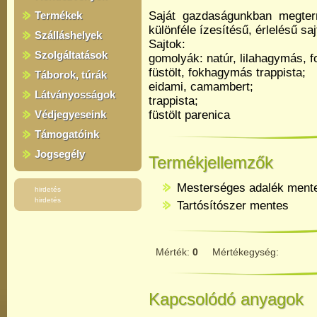
Termékek
Saját gazdaságunkban megterme
különféle ízesítésű, érlelésű sajt
Szálláshelyek
Sajtok:
Szolgáltatások
gomolyák: natúr, lilahagymás, 
füstölt, fokhagymás trappista;
Táborok, túrák
eidami, camambert;
Látványosságok
trappista;
Védjegyeseink
füstölt parenica
Támogatóink
Jogsegély
Termékjellemzők
Mesterséges adalék ment
hirdetés
hirdetés
Tartósítószer mentes
Mérték:
0
Mértékegység:
Kapcsolódó anyagok